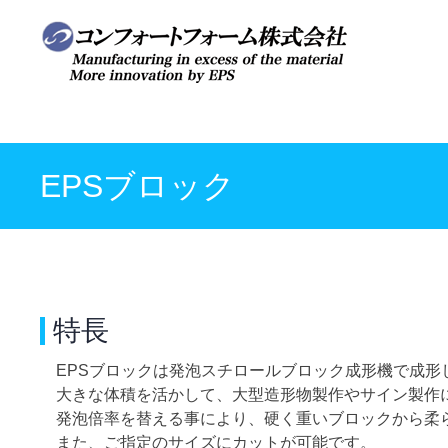
Skip
to
content
EPSブロック
特長
EPSブロックは発泡スチロールブロック成形機で成形
大きな体積を活かして、大型造形物製作やサイン製作
発泡倍率を替える事により、硬く重いブロックから柔
また、ご指定のサイズにカットが可能です。